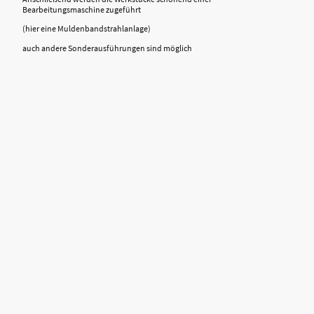
Bearbeitungsmaschine zugeführt
(hier eine Muldenbandstrahlanlage)
auch andere Sonderausführungen sind möglich
: ©2025 VIBRA-Technik
Copyright
Maschinenfabrik Adolf Claus GmbH & Co. Alle
Rechte vorbehalten.