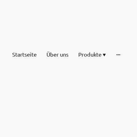
chinenfabrik
Effiziente Schwingung. Perfekte
Förderung
Startseite
Über uns
Produkte